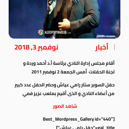
أخبار
نوفمبر 3, 2018
أقام مجلس إدارة النادي برئاسة أ.د أحمد وردة و
لجنة الحفلات أمس الجمعة 2 نوفمبر 2011
حفل السوبر ستار رامي عياش وحضر الحفل عدد كبير
من أعضاء النادي و الذى أقيم بملعب عزيز فمي
شاهد الصور
[Best_Wordpress_Gallery id=”440″
gal_title=”حفل رامي عياش”]