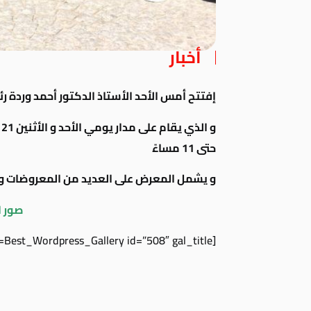
أخبار
إفتتح أمس الأحد الأستاذ الدكتور أحمد وردة
حتى 11 مساءً
و يشمل المعرض على العديد من المعروضات و 
صور 
[Best_Wordpress_Gallery id=”508″ gal_title=”معرض منتجات السيدات – 21يوليو2019″]