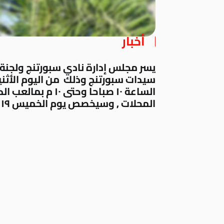
أخبار
يسر مجلس إدارة نادي سبورتنج ولجنة 
الساعة ١٠ صباحا وح
المحلات , وسيخصص يوم الخميس ١٩ يونيو للأسر المنتجة