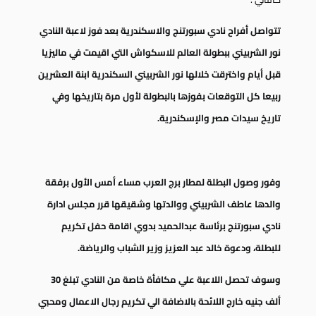
تتواصل أفراح نادي سبورتنج والاسكندرية بعد فوز لاعبة النادي
نور الشربيني ببطولة العالم للاسكواش التي اقيمت في ماليزيا
قبل أيام واخترقت خلالها نور الشربيني السكندرية ابنة العشرين
ربيعا كل التوقعات بفوزها بالبطولة لأول مرة بتاريخها وفي
تاريخ سيدات مصر والإسكندرية.
وفور وصول البطلة لمطار برج العرب مساء أمس الأول برفقة
والدها عاطف الشربيني ووالدتها وشقيقها قرر مجلس ادارة
نادي سبورتنج برئاسة عبدالحميد بدوي اقامة حفل تكريم
للبطلة، ودعوة خالد عبد العزيز وزير الشباب والرياضة.
وسوف تحصل اللاعبة علي مكافأة خاصة من النادي تبلغ 30
ألف جنيه خارج اللائحة بالاضافة الي تكريم رجال الاعمال ومحبي