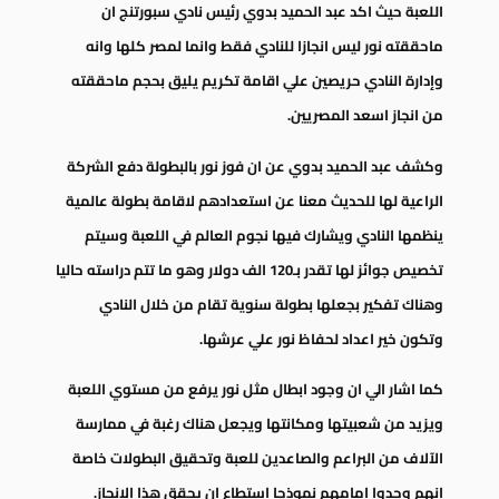
اللعبة حيث اكد عبد الحميد بدوي رئيس نادي سبورتنج ان
ماحققته نور ليس انجازا للنادي فقط وانما لمصر كلها وانه
وإدارة النادي حريصين علي اقامة تكريم يليق بحجم ماحققته
من انجاز اسعد المصريين.
وكشف عبد الحميد بدوي عن ان فوز نور بالبطولة دفع الشركة
الراعية لها للحديث معنا عن استعدادهم لاقامة بطولة عالمية
ينظمها النادي ويشارك فيها نجوم العالم في اللعبة وسيتم
تخصيص جوائز لها تقدر بـ120 الف دولار وهو ما تتم دراسته حاليا
وهناك تفكير بجعلها بطولة سنوية تقام من خلال النادي
وتكون خير اعداد لحفاظ نور علي عرشها.
كما اشار الي ان وجود ابطال مثل نور يرفع من مستوي اللعبة
ويزيد من شعبيتها ومكانتها ويجعل هناك رغبة في ممارسة
الآلاف من البراعم والصاعدين للعبة وتحقيق البطولات خاصة
انهم وجدوا امامهم نموذجا استطاع ان يحقق هذا الانجاز.