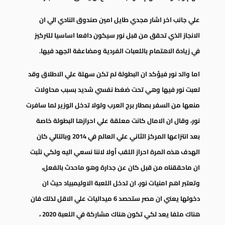
علي جانب اخر اشار مجدي طايل امين صندوق النادي الي ان
الانجاز الذي تحقق من قبل نور سيكون دافعا اساسيا للتركيز
في زيادة الاهتمام باللعبات الفردية ومضاعفة الجهد فيها.
اما والد نور فيؤكد ان البطولة لم تكن سهلة علي الاطلاق وقد
لعبت نور فيها وهي تحت ضغط نفسي شديد بسبب محاولات
منعها من السفر بمطار برج العرب ولولا تدخل الوزير لما سافرت
نور، وقال ان الامال كانت معلقة علي احرازها البطولة خاصة
بعد انتزاعها المركز الثاني علي العالم في 2014 وبالتالي كان
الهدف هذه المرة احراز اللقب أولا لاننا نسعي اليه ولكي نثبت
ان ماحققناه من قبل كان عن جدارة وهو ماحدث بالفعل،
وتعتبر اهم امنيات نور، ان تدخل اللعبة الاوليمبياد حيث ان
دخولها يعني ان مصر ستحصد 6 ميداليات علي الاقل لذلك فان
هناك ملفا يعد لكي تكون هناك مشاركة في اللعبة 2020 ،