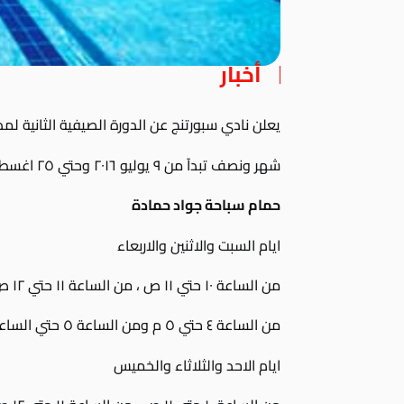
أخبار
يعلن نادي سبورتنج عن الدورة الصيفية الثانية 
شهر ونصف تبدآ من ٩ يوليو ٢٠١٦ وحتي ٢٥ اغسطس ٢٠١٦ في المواعيد الأتية .
حمام سباحة جواد حمادة
ايام السبت والاثنين والاربعاء
من الساعة ١٠ حتي ١١ ص ، من الساعة ١١ حتي ١٢ ص
من الساعة ٤ حتي ٥ م ومن الساعة ٥ حتي الساعة ٦ م .
ايام الاحد والثلاثاء والخميس