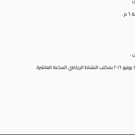
يبدأ تحصيل الرسوم اعتبارا من السبت الموافق ٢٥ يونيو ٢٠١٦ بمكتب النشاط الرياضي الساعة العاشرة