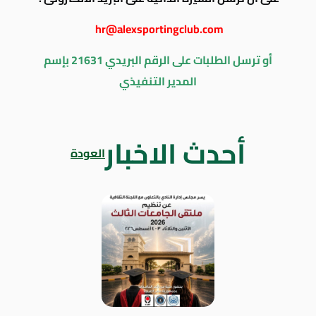
hr@alexsportingclub.com
أو ترسل الطلبات على الرقم البريدي 21631 بإسم
المدير التنفيذي
أحدث الاخبار
العودة