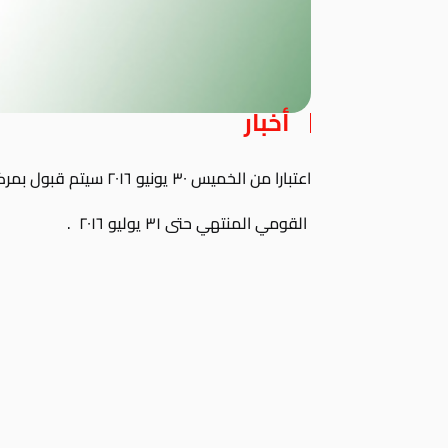
أخبار
اعتبارا من الخميس ٣٠ يونيو ٢٠١٦ سيتم قبول بمركز الخدمات طلبات تجديد وتصوير الرقم
القومي المنتهي حتى ٣١ يوليو ٢٠١٦ .