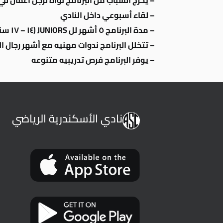
– يخرج الشباب من البرنامج نواه لرجل أعمال ف
– لقاء أسبوعي داخل النادي
– مدة البرنامج ٥ أشهر لل JUNIORS (١٤ – ١٧ سنه) و ٩ أشهر لل SENIORS (١٨ – ٢٢ سنه)
– تتخلل البرنامج ندوات مهنيه مع أشهر رجال ال
– يوفر البرنامج فرص تدريبيه متنوعه
نادي الأسكندرية الرياضي