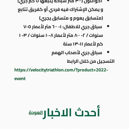
أكواثلون (٣٠٠ متر سباحة يتبعها ٥ كم جري)
و يمكن الإشتراك فيه فردي أو كفريق تتابع
(متسابق يعوم و متسابق يجري)
سباق جري للاطفال: ١-
٦٠٠ متر لأعمار ٥-٧
سنوات / ٢-
٨٠٠ متر لأعمار ٨-١٠ سنوات / ٣-
١
كم لأعمار ١١-١٣ سنة
سباق جري لأصحاب الهمم
التسجيل من خلال الرابط
https://velocitytriathlon.com/?product=2022-
event
أحدث الاخبار
العودة