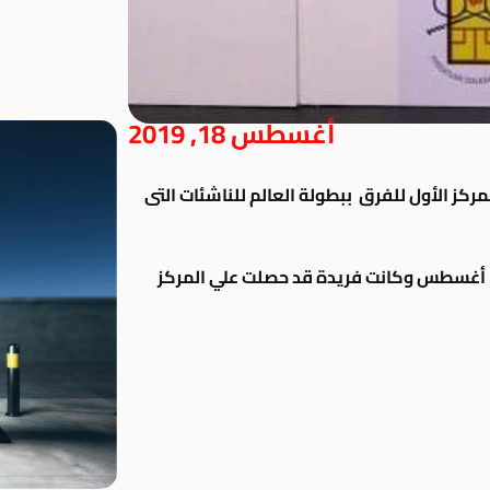
أغسطس 18, 2019
كز الأول للفرق ببطولة العالم للناشئات التى
بماليزيا وذلك خلال الفترة من ٣٠ يوليو وحتى ٣ أغسطس وكانت فريدة قد حصلت علي المركز