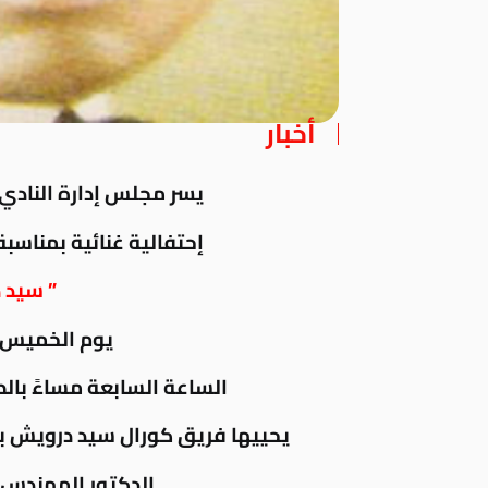
أخبار
يسر مجلس إدارة النادي 
إحتفالية غنائية بمناسب
” سيد 
يوم الخميس 28 مارس 2019
الساعة السابعة مساءً بال
يحييها فريق كورال سيد درويش ب
الدكتور المهندس 