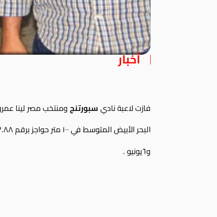
أخبار
فازت لاعبة نادي
سبورتنج
ومنتخب مصر لينا عمرو ج
البحر الأبيض المتوسط في ١٠٠ متر حواجز برقم ١٣.٨٨ والتي اقيمت بتونس خلال يومي ٥ يونيو
و٦يونيو .