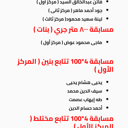
فاتن عبدالخالق السيد ( مركز أول )
جود أحمد ماهر ( مركز ثانى )
لينة سعيد محمود( مركز ثالث )
مسابقة
٨٠٠ متر جري ( بنات )
ماجى محمود عوض ( مركز أول )
مسابقة 4*100 تتابع بنين
( المركز
الأول )
يحيى هشام يحيى
سيف الدين محمد
طه إيهاب عصمت
أحمد حسام الدين
مسابقة 4*100 تتابع مختلط
(
المركز الأول )